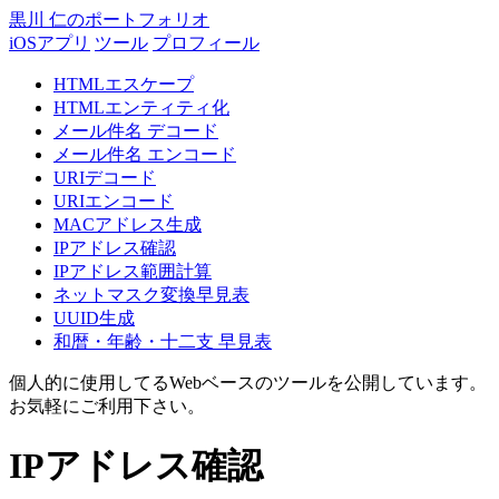
黒川 仁のポートフォリオ
iOSアプリ
ツール
プロフィール
HTMLエスケープ
HTMLエンティティ化
メール件名 デコード
メール件名 エンコード
URIデコード
URIエンコード
MACアドレス生成
IPアドレス確認
IPアドレス範囲計算
ネットマスク変換早見表
UUID生成
和暦・年齢・十二支 早見表
個人的に使用してるWebベースのツールを公開しています。
お気軽にご利用下さい。
IPアドレス確認