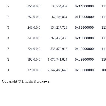
0xfe000000
11
/7
254.0.0.0
33,554,432
0xfc000000
11
/6
252.0.0.0
67,108,864
0xf8000000
11
/5
248.0.0.0
134,217,728
0xf0000000
11
/4
240.0.0.0
268,435,456
0xe0000000
11
/3
224.0.0.0
536,870,912
0xc0000000
11
/2
192.0.0.0
1,073,741,824
0x80000000
10
/1
128.0.0.0
2,147,483,648
Copyright © Hitoshi Kurokawa.