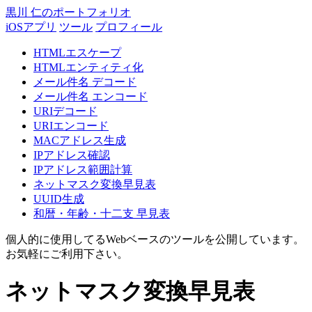
黒川 仁のポートフォリオ
iOSアプリ
ツール
プロフィール
HTMLエスケープ
HTMLエンティティ化
メール件名 デコード
メール件名 エンコード
URIデコード
URIエンコード
MACアドレス生成
IPアドレス確認
IPアドレス範囲計算
ネットマスク変換早見表
UUID生成
和暦・年齢・十二支 早見表
個人的に使用してるWebベースのツールを公開しています。
お気軽にご利用下さい。
ネットマスク変換早見表