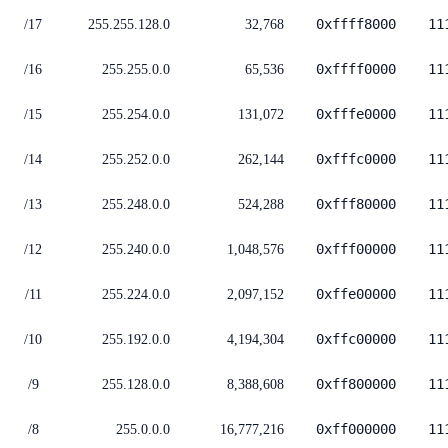
0xffff8000
11
/17
255.255.128.0
32,768
0xffff0000
11
/16
255.255.0.0
65,536
0xfffe0000
11
/15
255.254.0.0
131,072
0xfffc0000
11
/14
255.252.0.0
262,144
0xfff80000
11
/13
255.248.0.0
524,288
0xfff00000
11
/12
255.240.0.0
1,048,576
0xffe00000
11
/11
255.224.0.0
2,097,152
0xffc00000
11
/10
255.192.0.0
4,194,304
0xff800000
11
/9
255.128.0.0
8,388,608
0xff000000
11
/8
255.0.0.0
16,777,216